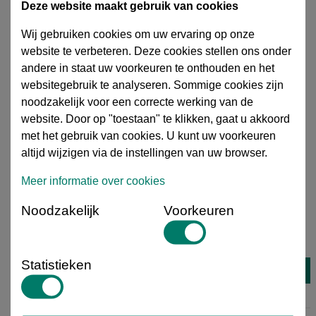
Deze website maakt gebruik van cookies
Wij gebruiken cookies om uw ervaring op onze
website te verbeteren. Deze cookies stellen ons onder
andere in staat uw voorkeuren te onthouden en het
websitegebruik te analyseren. Sommige cookies zijn
noodzakelijk voor een correcte werking van de
website. Door op "toestaan" te klikken, gaat u akkoord
PLP SprinNET kit, excl. sproeier
met het gebruik van cookies. U kunt uw voorkeuren
Artikelnummer
: 02114092
altijd wijzigen via de instellingen van uw browser.
Meer informatie
Meer informatie over cookies
Uw prijs excl. btw per
stuk
€ 6,42
€ 8,56
Noodzakelijk
Voorkeuren
25% korting
02114092
stuk
Statistieken
Levertijd