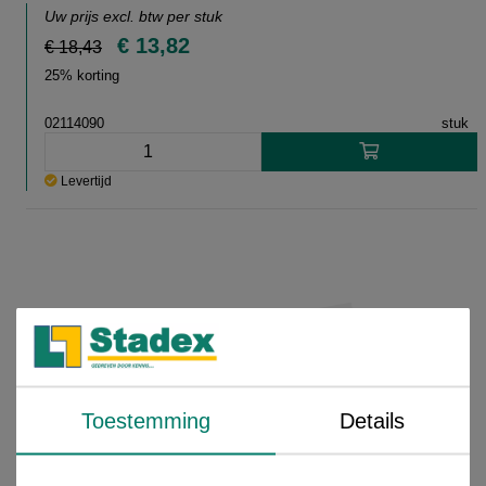
Uw prijs excl. btw per
stuk
€ 13,82
€ 18,43
25% korting
02114090
stuk
Levertijd
Toestemming
Details