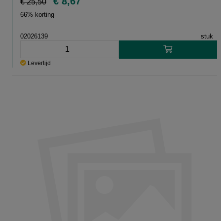
€ 8,67
€ 25,50
66% korting
02026139
stuk
Levertijd