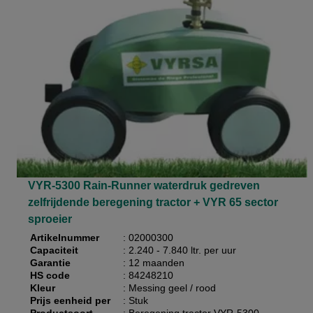
VYR-5300 Rain-Runner waterdruk gedreven
zelfrijdende beregening tractor + VYR 65 sector
sproeier
Artikelnummer
: 02000300
Capaciteit
: 2.240 - 7.840 ltr. per uur
Garantie
: 12 maanden
HS code
: 84248210
Kleur
: Messing geel / rood
Prijs eenheid per
: Stuk