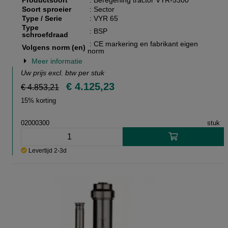
Productsoort
: Beregening tractor VYR-5300
Soort sproeier
: Sector
Type / Serie
: VYR 65
Type
: BSP
schroefdraad
: CE markering en fabrikant eigen
Volgens norm (en)
norm
Meer informatie
Uw prijs excl. btw per
stuk
€ 4.125,23
€ 4.853,21
15% korting
02000300
stuk
Levertijd 2-3d