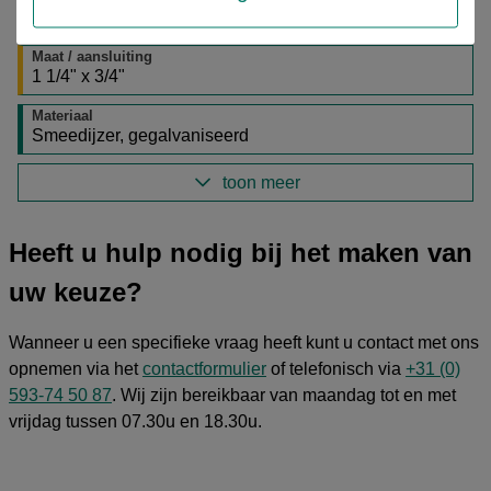
Duitsland
Maat / aansluiting
1 1/4" x 3/4"
Materiaal
Smeedijzer, gegalvaniseerd
toon meer
Heeft u hulp nodig bij het maken van
uw keuze?
Wanneer u een specifieke vraag heeft kunt u contact met ons
opnemen via het
contactformulier
of telefonisch via
+31 (0)
593-74 50 87
. Wij zijn bereikbaar van maandag tot en met
vrijdag tussen 07.30u en 18.30u.