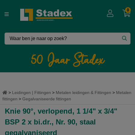
0
Vergeet niet in te loggen !!
Voor extra korting – zakelijke prijzen.
50 Jaar Stadex
Inloggen
Leidingen | Fittingen
Metalen leidingen & Fittingen
Metalen
fittingen
Gegalvaniseerde fittingen
Knie 90°, verlopend, 1 1/4" x 3/4"
BSP 2 x bi.dr., Nr. 90, staal
gegalvaniseerd