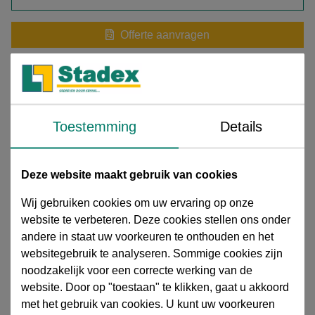
Offerte aanvragen
Meer informatie aanvragen
Download extra informatie
Toestemming
Details
15501003-HS Temperguss Fittings Td1.pdf
Knie 90°, verlopend, 1 1/4" x 3/4" BSP 2 x bi.dr., Nr. 90,
Deze website maakt gebruik van cookies
staal gegalvaniseerd, conform: DVGW and SVGW / DIN
Wij gebruiken cookies om uw ervaring op onze
EN 10226- 1 (DIN 2999), PN25
website te verbeteren. Deze cookies stellen ons onder
Stalen draadfittingen gegalvaniseerd
De
stalen
andere in staat uw voorkeuren te onthouden en het
draadfittingen (verzinkt)
bieden een stevige, lekdichte en
websitegebruik te analyseren. Sommige cookies zijn
duurzame verbinding in uiteenlopende leidingsystemen.
noodzakelijk voor een correcte werking van de
Dankzij de
gegalvaniseerde afwerking
zijn ze uitstekend
website. Door op "toestaan" te klikken, gaat u akkoord
corrosiebestendig
, ideaal voor gebruik in veeleisende
met het gebruik van cookies. U kunt uw voorkeuren