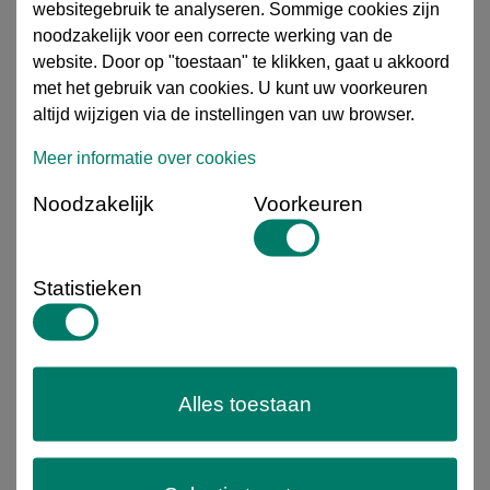
voor het verbinden en verlengen van leidingen in
websitegebruik te analyseren. Sommige cookies zijn
industriële en technische installaties
. Het product is
noodzakelijk voor een correcte werking van de
vervaardigd uit
staal
en voorzien van een
zinklaag
ter
website. Door op "toestaan" te klikken, gaat u akkoord
bescherming tegen corrosie bij normaal industrieel
met het gebruik van cookies. U kunt uw voorkeuren
gebruik. De pijpnippels zijn uitgevoerd met
conische BSP
altijd wijzigen via de instellingen van uw browser.
schroefdraad (G/R)</b], conform [b]EN- en ISO-
Meer informatie over cookies
normering
. De nauwkeurige schroefdraadborgt een
passende en afdichtbare verbinding
, geschikt voor
Noodzakelijk
Voorkeuren
montage met tape, hennep of vloeibare afdichting.
Toepassing
: Geschikt voor gebruik in onder andere:
Industriële leiding- en persluchtsystemen
Statistieken
Machinebouw en installatietechniek
Agrarische
installaties en beregening
Water- en niet-kritische
mediumtoepassingen
Deze pijpnippels zijn leverbaar in
diverse
diameters en lengtes
en sluiten aan op gangbare
stalen fittingen en appendages binnen de industrie.
Alles toestaan
Specificaties