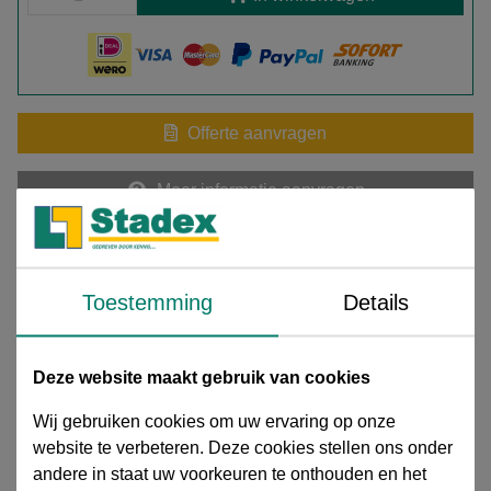
Offerte aanvragen
Meer informatie aanvragen
Download extra informatie
Toestemming
Details
15760303-Technische data 1 Pijpnippels.pdf
Pijpnippel, 1 1/4" x 50 mm, BSP bu.dr., Nr. 23, DN32, staal
gegalvaniseerd, conform: DVGW and SVGW / DIN EN
Deze website maakt gebruik van cookies
10226 (DIN 2982)
Wij gebruiken cookies om uw ervaring op onze
Stalen pijpnippels – Gegalvaniseerd
Deze
website te verbeteren. Deze cookies stellen ons onder
gegalvaniseerde stalen pijpnippels
worden toegepast
andere in staat uw voorkeuren te onthouden en het