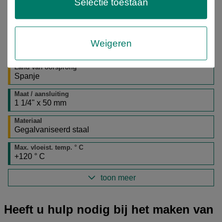
Selectie toestaan
Garantie
12 maanden
HS code
Weigeren
73071910
Land van oorsprong
Spanje
Maat / aansluiting
1 1/4" x 50 mm
Materiaal
Gegalvaniseerd staal
Max. vloeist. temp. ° C
+120 ° C
toon meer
Heeft u hulp nodig bij het maken van