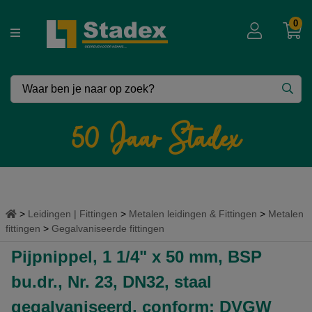
0
Vergeet niet in te loggen !!
Voor extra korting – zakelijke prijzen.
50 Jaar Stadex
Inloggen
Leidingen | Fittingen
Metalen leidingen & Fittingen
Metalen
fittingen
Gegalvaniseerde fittingen
Pijpnippel, 1 1/4" x 50 mm, BSP
bu.dr., Nr. 23, DN32, staal
gegalvaniseerd, conform: DVGW