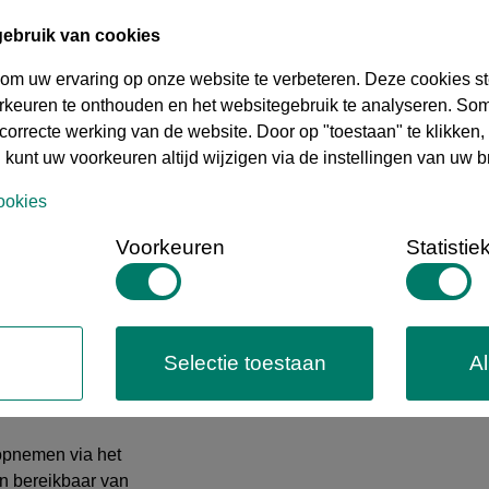
12 maanden
gebruik van cookies
73071910
 om uw ervaring op onze website te verbeteren. Deze cookies st
orkeuren te onthouden en het websitegebruik te analyseren. So
Spanje
correcte werking van de website. Door op "toestaan" te klikken,
 kunt uw voorkeuren altijd wijzigen via de instellingen van uw b
3/4" x 30 mm
ookies
Gegalvaniseerd staal
Voorkeuren
Statistie
+120 ° C
Selectie toestaan
Al
 uw keuze?
 opnemen via het
ijn bereikbaar van