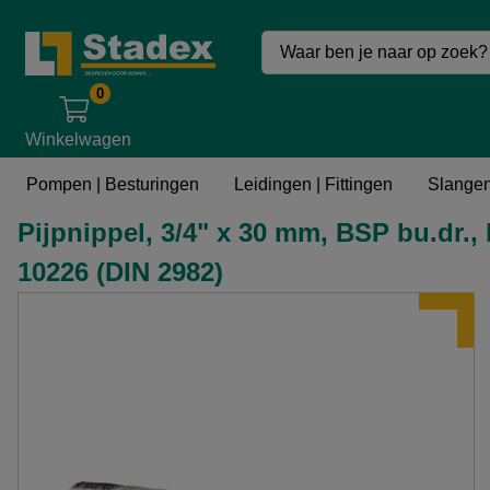
0
Winkelwagen
Leidingen | Fittingen
Metalen leidingen & Fittingen
Metalen fi
Pompen | Besturingen
Leidingen | Fittingen
Slangen
Pijpnippel, 3/4" x 30 mm, BSP bu.dr.
10226 (DIN 2982)