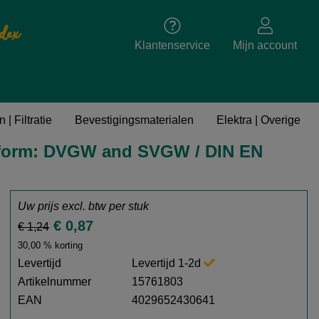
dex
Klantenservice
Mijn account
 | Filtratie
Bevestigingsmaterialen
Elektra | Overige
 conform: DVGW and SVGW / DIN EN
Uw prijs excl. btw per
stuk
€ 0,87
€ 1,24
30,00 % korting
Levertijd
Levertijd 1-2d
Artikelnummer
15761803
EAN
4029652430641