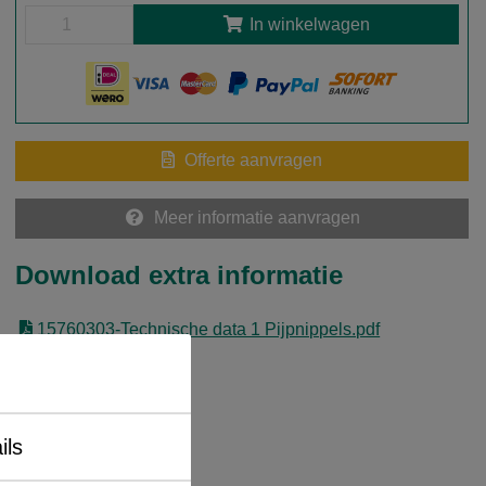
In winkelwagen
Offerte aanvragen
Meer informatie aanvragen
Download extra informatie
15760303-Technische data 1 Pijpnippels.pdf
ils