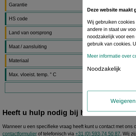
Garantie
Deze website maakt 
HS code
Wij gebruiken cookies
andere in staat uw vo
Land van oorsprong
noodzakelijk voor een 
gebruik van cookies. U
Maat / aansluiting
Meer informatie over c
Materiaal
Noodzakelijk
Max. vloeist. temp. ° C
toon meer
Weigeren
Heeft u hulp nodig bij het maken van
Wanneer u een specifieke vraag heeft kunt u contact met ons
contactformulier
of telefonisch via
+31 (0) 593-74 50 87
. Wij z