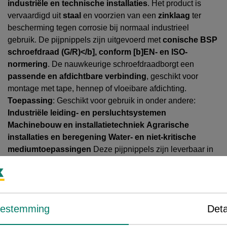
industriële en technische installaties
. Het product is
vervaardigd uit
staal
en voorzien van een
zinklaag
ter
bescherming tegen corrosie bij normaal industrieel
gebruik. De pijpnippels zijn uitgevoerd met
conische BSP
schroefdraad (G/R)</b], conform [b]EN- en ISO-
normering
. De nauwkeurige schroefdraadborgt een
passende en afdichtbare verbinding
, geschikt voor
montage met tape, hennep of vloeibare afdichting.
Toepassing
: Geschikt voor gebruik in onder andere:
Industriële leiding- en persluchtsystemen
Machinebouw en installatietechniek
Agrarische
installaties en beregening
Water- en niet-kritische
mediumtoepassingen
Deze pijpnippels zijn leverbaar in
diverse
diameters en lengtes
en sluiten aan op gangbare
stalen fittingen en appendages binnen de industrie.
oestemming
Deta