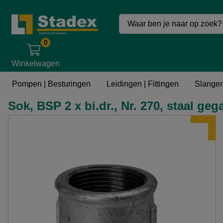
0
Winkelwagen
Leidingen | Fittingen
Metalen leidingen & Fittingen
Metalen fi
Pompen | Besturingen
Leidingen | Fittingen
Slangen
Sok, BSP 2 x bi.dr., Nr. 270, staal ge