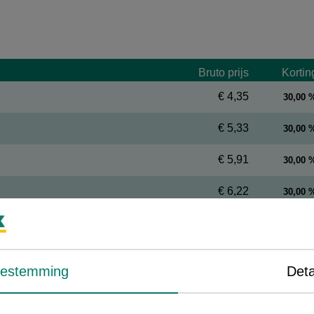
Bruto prijs
Kortin
€ 4,35
30,00 
€ 5,33
30,00 
€ 5,91
30,00 
€ 6,22
30,00 
€ 6,22
30,00 
€ 7,83
30,00 
oestemming
Deta
€ 12,28
30,00 