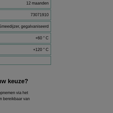
12 maanden
73071910
Smeedijzer, gegalvaniseerd
+60 ° C
+120 ° C
 uw keuze?
 opnemen via het
ijn bereikbaar van