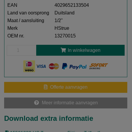
EAN
4029652133504
Land van oorsprong
Duitsland
Maat / aansluiting
1/2"
Merk
HStrue
OEM nr.
13270015
In winkelwagen
Offerte aanvragen
Meer informatie aanvragen
Download extra informatie