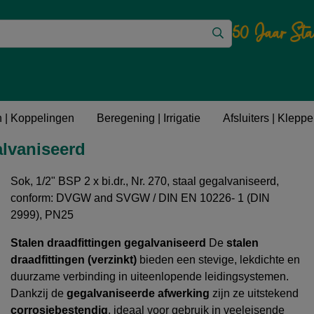
50 Jaar Sta
ttingen
Gegalvaniseerde fittingen
 | Koppelingen
Beregening | Irrigatie
Afsluiters | Kleppen
galvaniseerd
Sok, 1/2" BSP 2 x bi.dr., Nr. 270, staal gegalvaniseerd,
conform: DVGW and SVGW / DIN EN 10226- 1 (DIN
2999), PN25
Stalen draadfittingen gegalvaniseerd
De
stalen
draadfittingen (verzinkt)
bieden een stevige, lekdichte en
duurzame verbinding in uiteenlopende leidingsystemen.
Dankzij de
gegalvaniseerde afwerking
zijn ze uitstekend
corrosiebestendig
, ideaal voor gebruik in veeleisende