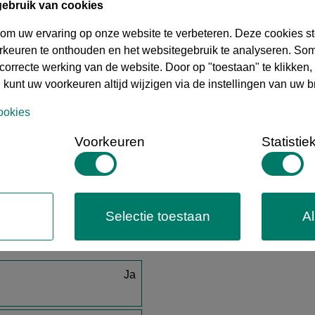
€ 17,68
30,00 
gebruik van cookies
 om uw ervaring op onze website te verbeteren. Deze cookies st
€ 26,14
30,00 
orkeuren te onthouden en het websitegebruik te analyseren. So
€ 72,48
correcte werking van de website. Door op "toestaan" te klikken,
30,00 
 kunt uw voorkeuren altijd wijzigen via de instellingen van uw b
€ 87,06
30,00 
ookies
€ 202,96
30,00 
Voorkeuren
Statistie
€ 987,90
30,00 
€ 1.418,81
30,00 
Selectie toestaan
Al
Ja