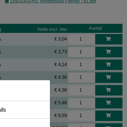
15501003-HS Temperguss Fittings Td1.pdf
Aantal
g
Netto excl. btw
€ 3,04
%
€ 3,73
%
€ 4,14
%
€ 4,36
%
€ 4,36
%
€ 5,48
%
ils
€ 8,59
%