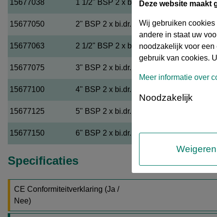
15677038
1 1/2" BSP 2 x bi.dr.
Deze website maakt 
Wij gebruiken cookies
15677050
2" BSP 2 x bi.dr.
andere in staat uw vo
15677063
2 1/2" BSP 2 x bi.dr.
noodzakelijk voor een 
gebruik van cookies. U
15677075
3" BSP 2 x bi.dr.
Meer informatie over c
15677100
4" BSP 2 x bi.dr.
Noodzakelijk
15677125
5" BSP 2 x bi.dr.
15677150
6" BSP 2 x bi.dr.
Weigeren
Specificaties
CE Conformiteitverklaring (Ja /
Nee)