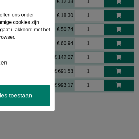
€ 12,38
%
ellen ons onder
€ 18,30
%
mmige cookies zijn
€ 50,74
 gaat u akkoord met het
%
rowser.
€ 60,94
%
€ 142,07
%
ken
€ 691,53
%
€ 993,17
%
les toestaan