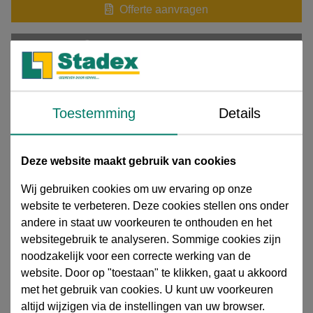
Offerte aanvragen
Meer informatie aanvragen
Download extra informatie
Toestemming
Details
15501003-HS Temperguss Fittings Td1.pdf
Soknippel, 2" x 1 1/2" BSP bi. x bu.dr., Nr. 246, staal
Deze website maakt gebruik van cookies
gegalvaniseerd, conform: DVGW and SVGW / DIN EN
10226- 1 (DIN 2999), PN25
Wij gebruiken cookies om uw ervaring op onze
website te verbeteren. Deze cookies stellen ons onder
Stalen draadfittingen gegalvaniseerd
De
stalen
andere in staat uw voorkeuren te onthouden en het
draadfittingen (verzinkt)
bieden een stevige, lekdichte en
websitegebruik te analyseren. Sommige cookies zijn
duurzame verbinding in uiteenlopende leidingsystemen.
noodzakelijk voor een correcte werking van de
Dankzij de
gegalvaniseerde afwerking
zijn ze uitstekend
website. Door op "toestaan" te klikken, gaat u akkoord
corrosiebestendig
, ideaal voor gebruik in veeleisende
met het gebruik van cookies. U kunt uw voorkeuren
industriële en agrarische omgevingen.
Toepassing:
De
altijd wijzigen via de instellingen van uw browser.
fittingen zijn geproduceerd volgens de
EN 10241 / ISO 49