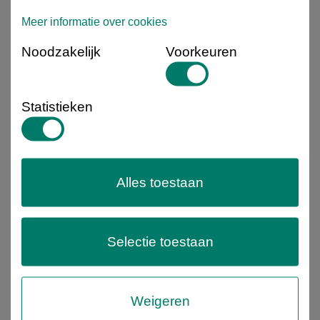
normering
, wat garant staat voor constante kwaliteit,
Meer informatie over cookies
nauwkeurige passing en veilige toepassing in water-,
lucht-, olie- en technische installaties.
Veelgebruikt in de
Noodzakelijk
Voorkeuren
industrie, landbouw, machinebouw en mechanisatie
.
Stalen draadfittingen gegalvaniseerd: duurzame kwaliteit,
gecertificeerd volgens internationale normen
.
Statistieken
Specificaties
CE Conformiteitverklaring (Ja / Nee)
Alles toestaan
Ja
Garantie
12 maanden
Selectie toestaan
HS code
73071910
Land van oorsprong
Weigeren
Duitsland