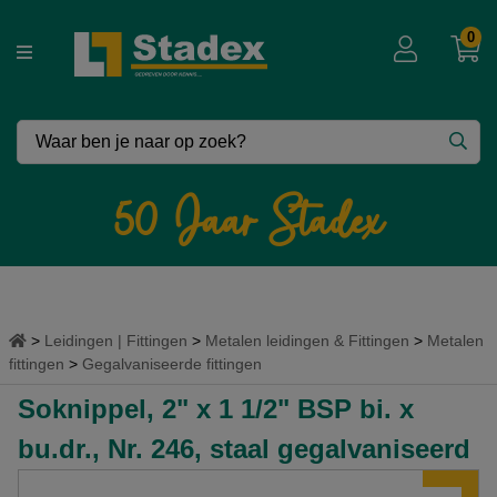
0
Vergeet niet in te loggen !!
Voor extra korting – zakelijke prijzen.
50 Jaar Stadex
Inloggen
Leidingen | Fittingen
Metalen leidingen & Fittingen
Metalen
fittingen
Gegalvaniseerde fittingen
Soknippel, 2" x 1 1/2" BSP bi. x
bu.dr., Nr. 246, staal gegalvaniseerd