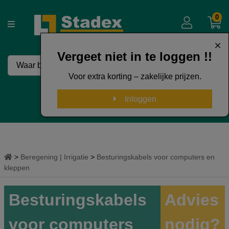
0
Vergeet niet in te loggen !!
Voor extra korting – zakelijke prijzen.
50 Jaar Stadex
Inloggen
Beregening | Irrigatie
Besturingskabels voor computers en
kleppen
Besturingskabels
Advies
voor computers
nodig?