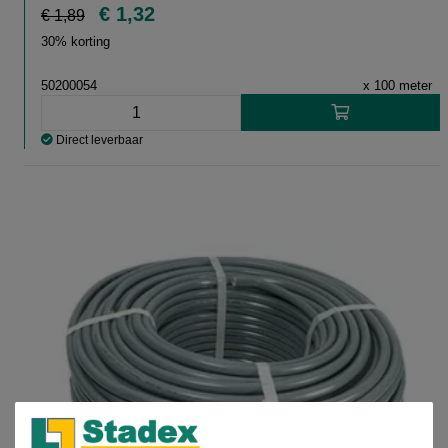
€ 1,32
€ 1,89
30% korting
50200054
x 100 meter
Direct leverbaar