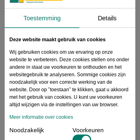
Toestemming
Details
Deze website maakt gebruik van cookies
YSLY - JZ stuurstroomleiding
Wij gebruiken cookies om uw ervaring op onze
12 Uitvoeringen
website te verbeteren. Deze cookies stellen ons onder
andere in staat uw voorkeuren te onthouden en het
websitegebruik te analyseren. Sommige cookies zijn
Artikelnummer
: 50200058
noodzakelijk voor een correcte werking van de
Garantie
: 12 maanden
website. Door op "toestaan" te klikken, gaat u akkoord
HS code
: 0007000713
Kleur
: Grijs
met het gebruik van cookies. U kunt uw voorkeuren
Prijs eenheid per
: Meter
altijd wijzigen via de instellingen van uw browser.
Productsoort
: Type YSLY
Meer informatie
Meer informatie over cookies
Uw prijs excl. btw per
meter
€ 1,66
€ 2,37
Noodzakelijk
Voorkeuren
30% korting