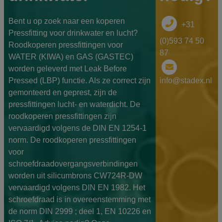
Bent u op zoek naar een koperen
+31
Pressfitting voor drinkwater en lucht?
(0)593 74 50
Roodkoperen pressfittingen voor
87
WATER (KIWA) en GAS (GASTEC)
worden geleverd met Leak Before
Pressed (LBP) functie. Als ze correct zijn
info@stadex.nl
gemonteerd en geprest, zijn de
pressfittingen lucht- en waterdicht. De
roodkoperen pressfittingen zijn
vervaardigd volgens de DIN EN 1254-1
norm. De roodkoperen pressfittingen
voor
schroefdraadovergangsverbindingen
worden uit silicumbrons CW724R-DW
vervaardigd volgens DIN EN 1982. Het
schroefdraad is in overeenstemming met
de norm DIN 2999 ; deel 1, EN 10226 en