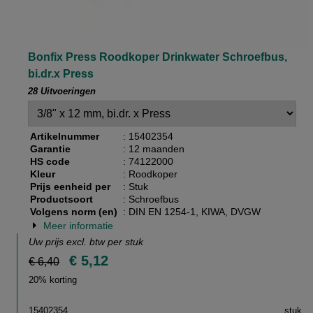
Bonfix Press Roodkoper Drinkwater Schroefbus,
bi.dr.x Press
28 Uitvoeringen
Artikelnummer
: 15402354
Garantie
: 12 maanden
HS code
: 74122000
Kleur
: Roodkoper
Prijs eenheid per
: Stuk
Productsoort
: Schroefbus
Volgens norm (en)
: DIN EN 1254-1, KIWA, DVGW
Meer informatie
Uw prijs excl. btw per
stuk
€ 5,12
€ 6,40
20% korting
15402354
stuk