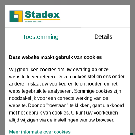
Bonfix Press Roodkoper Drinkwater
Insteekkoppeling, bu.dr.x insteek
Toestemming
Details
12 Uitvoeringen
Artikelnummer
: 15402410
Deze website maakt gebruik van cookies
Garantie
: 12 maanden
HS code
: 74122000
Wij gebruiken cookies om uw ervaring op onze
Kleur
: Roodkoper
website te verbeteren. Deze cookies stellen ons onder
Prijs eenheid per
: Stuk
Productsoort
: Insteekkoppeling
andere in staat uw voorkeuren te onthouden en het
Volgens norm (en)
: DIN EN 1254-1, KIWA, DVGW
websitegebruik te analyseren. Sommige cookies zijn
Meer informatie
noodzakelijk voor een correcte werking van de
Uw prijs excl. btw per
stuk
website. Door op "toestaan" te klikken, gaat u akkoord
€ 15,55
€ 19,43
met het gebruik van cookies. U kunt uw voorkeuren
20% korting
altijd wijzigen via de instellingen van uw browser.
15402410
stuk
Meer informatie over cookies