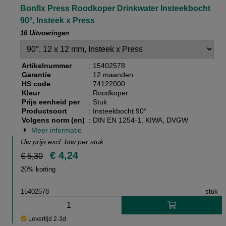
Bonfix Press Roodkoper Drinkwater Insteekbocht
90°, Insteek x Press
16 Uitvoeringen
Artikelnummer
: 15402578
Garantie
: 12 maanden
HS code
: 74122000
Kleur
: Roodkoper
Prijs eenheid per
: Stuk
Productsoort
: Insteekbocht 90°
Volgens norm (en)
: DIN EN 1254-1, KIWA, DVGW
Meer informatie
Uw prijs excl. btw per
stuk
€ 4,24
€ 5,30
20% korting
15402578
stuk
Levertijd 2-3d