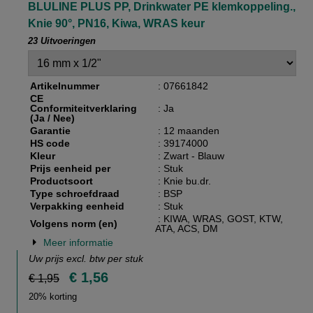
BLULINE PLUS PP, Drinkwater PE klemkoppeling.,
Knie 90°, PN16, Kiwa, WRAS keur
23 Uitvoeringen
Artikelnummer
: 07661842
CE
Conformiteitverklaring
: Ja
(Ja / Nee)
Garantie
: 12 maanden
HS code
: 39174000
Kleur
: Zwart - Blauw
Prijs eenheid per
: Stuk
Productsoort
: Knie bu.dr.
Type schroefdraad
: BSP
Verpakking eenheid
: Stuk
: KIWA, WRAS, GOST, KTW,
Volgens norm (en)
ATA, ACS, DM
Meer informatie
Uw prijs excl. btw per
stuk
€ 1,56
€ 1,95
20% korting