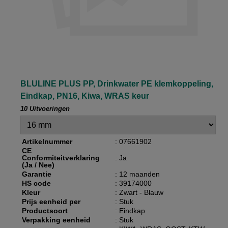
BLULINE PLUS PP, Drinkwater PE klemkoppeling,
Eindkap, PN16, Kiwa, WRAS keur
10 Uitvoeringen
Artikelnummer
: 07661902
CE
Conformiteitverklaring
: Ja
(Ja / Nee)
Garantie
: 12 maanden
HS code
: 39174000
Kleur
: Zwart - Blauw
Prijs eenheid per
: Stuk
Productsoort
: Eindkap
Verpakking eenheid
: Stuk