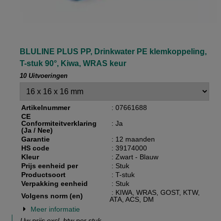
BLULINE PLUS PP, Drinkwater PE klemkoppeling,
T-stuk 90°, Kiwa, WRAS keur
10 Uitvoeringen
Artikelnummer
: 07661688
CE
Conformiteitverklaring
: Ja
(Ja / Nee)
Garantie
: 12 maanden
HS code
: 39174000
Kleur
: Zwart - Blauw
Prijs eenheid per
: Stuk
Productsoort
: T-stuk
Verpakking eenheid
: Stuk
: KIWA, WRAS, GOST, KTW,
Volgens norm (en)
ATA, ACS, DM
Meer informatie
Uw prijs excl. btw per
stuk