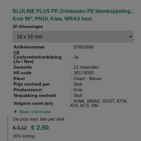
BLULINE PLUS PP, Drinkwater PE klemkoppeling.,
Knie 90°, PN16, Kiwa, WRAS keur
10 Uitvoeringen
Artikelnummer
: 07661668
CE
Conformiteitverklaring
: Ja
(Ja / Nee)
Garantie
: 12 maanden
HS code
: 39174000
Kleur
: Zwart - Blauw
Prijs eenheid per
: Stuk
Productsoort
: Knie
Verpakking eenheid
: Stuk
: KIWA, WRAS, GOST, KTW,
Volgens norm (en)
ATA, ACS, DM
Meer informatie
Uw prijs excl. btw per
stuk
€ 2,50
€ 3,12
20% korting