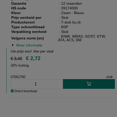
Garantie
: 12 maanden
HS code
: 39174000
Kleur
: Zwart - Blauw
Prijs eenheid per
: Stuk
Productsoort
: T-stuk bu.dr.
Type schroefdraad
: BSP
Verpakking eenheid
: Stuk
: KIWA, WRAS, GOST, KTW,
Volgens norm (en)
ATA, ACS, DM
Meer informatie
Uw prijs excl. btw per
stuk
€ 2,72
€ 3,40
20% korting
07661760
stuk
Direct leverbaar