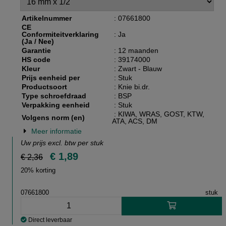
Artikelnummer
: 07661800
CE
Conformiteitverklaring
: Ja
(Ja / Nee)
Garantie
: 12 maanden
HS code
: 39174000
Kleur
: Zwart - Blauw
Prijs eenheid per
: Stuk
Productsoort
: Knie bi.dr.
Type schroefdraad
: BSP
Verpakking eenheid
: Stuk
: KIWA, WRAS, GOST, KTW,
Volgens norm (en)
ATA, ACS, DM
Meer informatie
Uw prijs excl. btw per
stuk
€ 1,89
€ 2,36
20% korting
07661800
stuk
Direct leverbaar