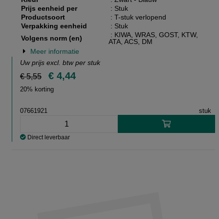
Prijs eenheid per
: Stuk
Productsoort
: T-stuk verlopend
Verpakking eenheid
: Stuk
: KIWA, WRAS, GOST, KTW,
Volgens norm (en)
ATA, ACS, DM
Meer informatie
Uw prijs excl. btw per
stuk
€ 4,44
€ 5,55
20% korting
07661921
stuk
Direct leverbaar