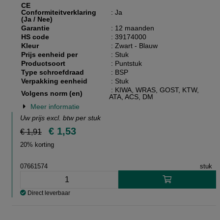
CE
Conformiteitverklaring
: Ja
(Ja / Nee)
Garantie
: 12 maanden
HS code
: 39174000
Kleur
: Zwart - Blauw
Prijs eenheid per
: Stuk
Productsoort
: Puntstuk
Type schroefdraad
: BSP
Verpakking eenheid
: Stuk
: KIWA, WRAS, GOST, KTW,
Volgens norm (en)
ATA, ACS, DM
Meer informatie
Uw prijs excl. btw per
stuk
€ 1,53
€ 1,91
20% korting
07661574
stuk
Direct leverbaar