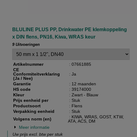
BLULINE PLUS PP, Drinkwater PE klemkoppeling
x DIN flens, PN16, Kiwa, WRAS keur
9 Uitvoeringen
Artikelnummer
: 07661885
CE
Conformiteitverklaring
: Ja
(Ja / Nee)
Garantie
: 12 maanden
HS code
: 39174000
Kleur
: Zwart - Blauw
Prijs eenheid per
: Stuk
Productsoort
: Flens
Verpakking eenheid
: Stuk
: KIWA, WRAS, GOST, KTW,
Volgens norm (en)
ATA, ACS, DM
Meer informatie
Uw prijs excl. btw per
stuk