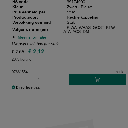
HS code
: 39174000
Kleur
: Zwart - Blauw
Prijs eenheid per
: Stuk
Productsoort
: Rechte koppeling
Verpakking eenheid
: Stuk
: KIWA, WRAS, GOST, KTW,
Volgens norm (en)
ATA, ACS, DM
Meer informatie
Uw prijs excl. btw per
stuk
€ 2,12
€ 2,65
20% korting
07661554
stuk
Direct leverbaar