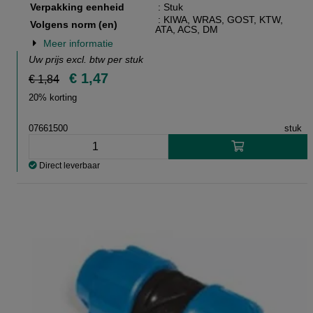
Verpakking eenheid
: Stuk
: KIWA, WRAS, GOST, KTW,
Volgens norm (en)
ATA, ACS, DM
Meer informatie
Uw prijs excl. btw per
stuk
€ 1,47
€ 1,84
20% korting
07661500
stuk
Direct leverbaar