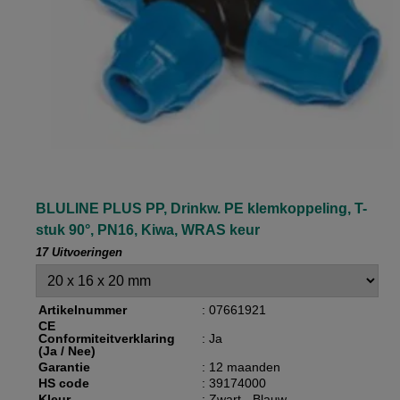
BLULINE PLUS PP, Drinkw. PE klemkoppeling, T-
stuk 90°, PN16, Kiwa, WRAS keur
17 Uitvoeringen
Artikelnummer
: 07661921
CE
Conformiteitverklaring
: Ja
(Ja / Nee)
Garantie
: 12 maanden
HS code
: 39174000
Kleur
: Zwart - Blauw