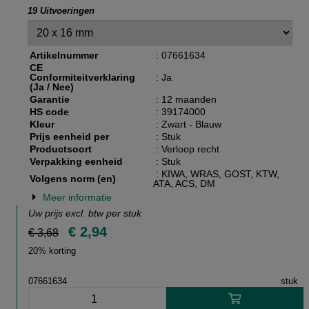
19 Uitvoeringen
Artikelnummer
: 07661634
CE
Conformiteitverklaring
: Ja
(Ja / Nee)
Garantie
: 12 maanden
HS code
: 39174000
Kleur
: Zwart - Blauw
Prijs eenheid per
: Stuk
Productsoort
: Verloop recht
Verpakking eenheid
: Stuk
: KIWA, WRAS, GOST, KTW,
Volgens norm (en)
ATA, ACS, DM
Meer informatie
Uw prijs excl. btw per
stuk
€ 2,94
€ 3,68
20% korting
07661634
stuk