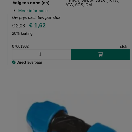
: KIWA, WRAS, GOST, KTW,
Volgens norm (en)
ATA, ACS, DM
Meer informatie
Uw prijs excl. btw per
stuk
€ 1,62
€ 2,03
20% korting
07661902
stuk
Direct leverbaar