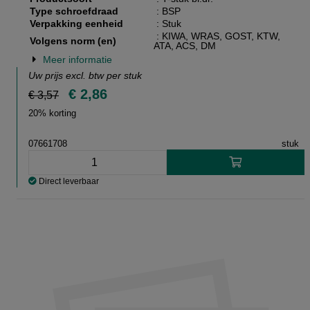
Type schroefdraad
: BSP
Verpakking eenheid
: Stuk
: KIWA, WRAS, GOST, KTW,
Volgens norm (en)
ATA, ACS, DM
Meer informatie
Uw prijs excl. btw per
stuk
€ 2,86
€ 3,57
20% korting
07661708
stuk
Direct leverbaar