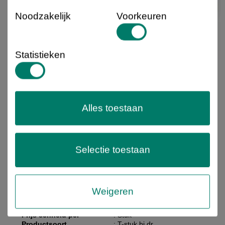
Noodzakelijk
Voorkeuren
Statistieken
BLULINE PLUS PP, Drinkw. PE klemkoppeling, T-
stuk 90°, 2 x klem x 1 x BSP bi.dr.,PN16, Kiwa,
Alles toestaan
WRAS keur
27 Uitvoeringen
Selectie toestaan
Artikelnummer
: 07661708
CE
Conformiteitverklaring
: Ja
(Ja / Nee)
Garantie
: 12 maanden
Weigeren
HS code
: 39174000
Kleur
: Zwart - Blauw
Prijs eenheid per
: Stuk
Productsoort
: T-stuk bi.dr.